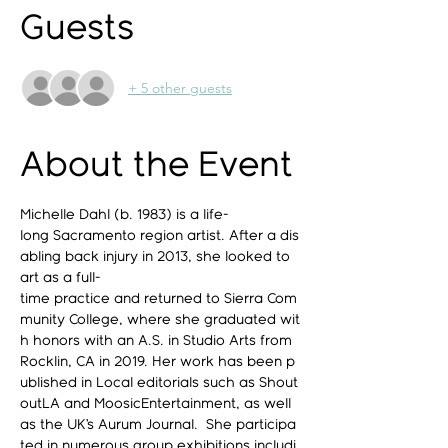
Guests
+ 5 other guests
About the Event
Michelle Dahl (b. 1983) is a life-
long Sacramento region artist. After a dis
abling back injury in 2013, she looked to 
art as a full-
time practice and returned to Sierra Com
munity College, where she graduated wit
h honors with an A.S. in Studio Arts from 
Rocklin, CA in 2019. Her work has been p
ublished in Local editorials such as Shout
outLA and MoosicEntertainment, as well 
as the UK’s Aurum Journal.  She participa
ted in numerous group exhibitions includi